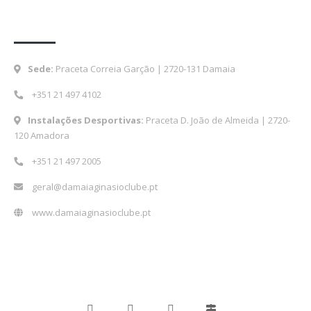
Contactos
Sede:
Praceta Correia Garção | 2720-131 Damaia
+351 21 497 4102
Instalações Desportivas:
Praceta D. João de Almeida | 2720-
120 Amadora
+351 21 497 2005
geral@damaiaginasioclube.pt
www.damaiaginasioclube.pt