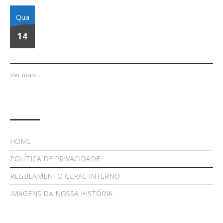
Assembleia Geral Ordinária | 08 de Março de 2024
Qua
14
Ver mais...
Links Importantes
HOME
POLÍTICA DE PRIVACIDADE
REGULAMENTO GERAL INTERNO
IMAGENS DA NOSSA HISTÓRIA