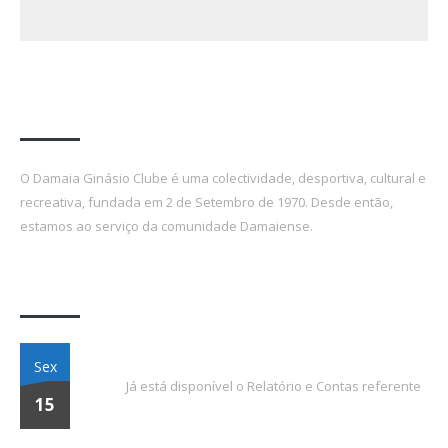
A formar atletas desde 1970!
O Damaia Ginásio Clube é uma colectividade, desportiva, cultural e
recreativa, fundada em 2 de Setembro de 1970. Desde então,
estamos ao serviço da comunidade Damaiense.
Últimas Notícias
Relatório e Contas 2023
Sex
Já está disponível o Relatório e Contas referente
15