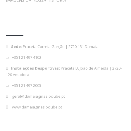
IMAGENS DA NOSSA HISTÓRIA
Contactos
Sede:
Praceta Correia Garção | 2720-131 Damaia
+351 21 497 4102
Instalações Desportivas:
Praceta D. João de Almeida | 2720-
120 Amadora
+351 21 497 2005
geral@damaiaginasioclube.pt
www.damaiaginasioclube.pt