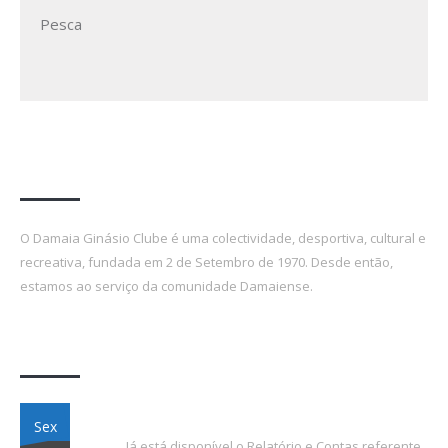
Pesca
A formar atletas desde 1970!
O Damaia Ginásio Clube é uma colectividade, desportiva, cultural e
recreativa, fundada em 2 de Setembro de 1970. Desde então,
estamos ao serviço da comunidade Damaiense.
Últimas Notícias
Relatório e Contas 2023
Sex
Já está disponível o Relatório e Contas referente