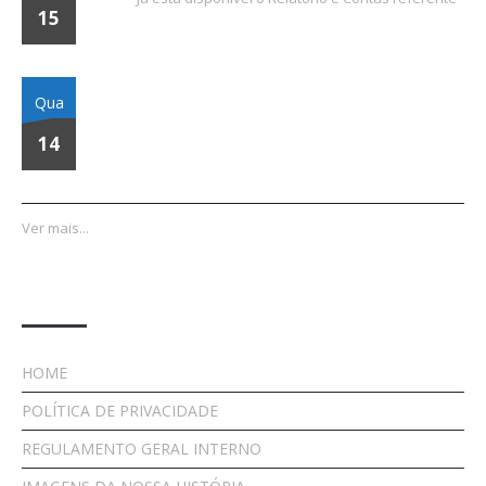
15
Assembleia Geral Ordinária | 08 de Março de 2024
Qua
14
Ver mais...
Links Importantes
HOME
POLÍTICA DE PRIVACIDADE
REGULAMENTO GERAL INTERNO