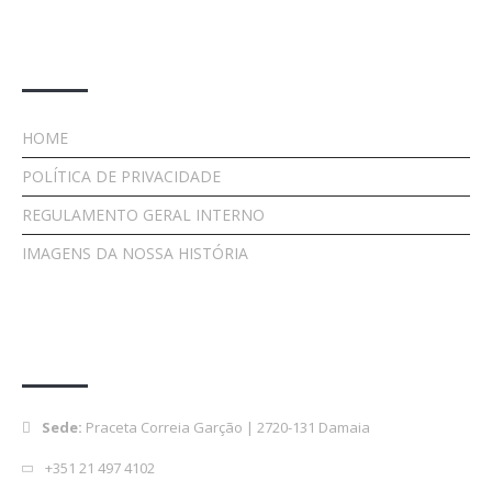
Links Importantes
HOME
POLÍTICA DE PRIVACIDADE
REGULAMENTO GERAL INTERNO
IMAGENS DA NOSSA HISTÓRIA
Contactos
Sede:
Praceta Correia Garção | 2720-131 Damaia
+351 21 497 4102