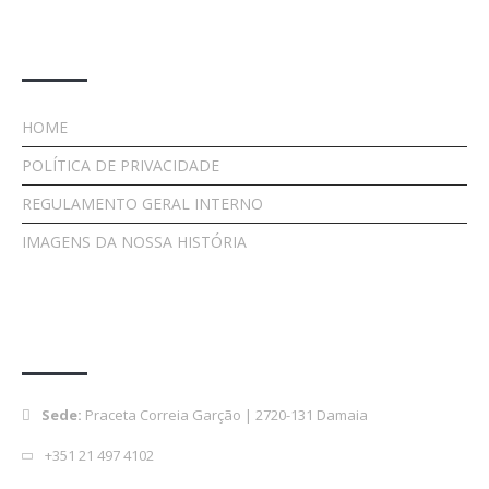
Links Importantes
HOME
POLÍTICA DE PRIVACIDADE
REGULAMENTO GERAL INTERNO
IMAGENS DA NOSSA HISTÓRIA
Contactos
Sede:
Praceta Correia Garção | 2720-131 Damaia
+351 21 497 4102