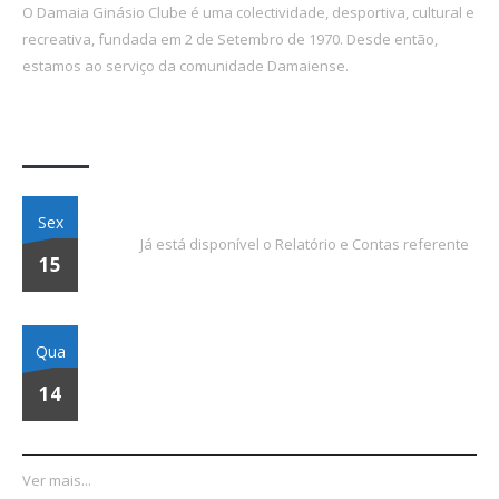
O Damaia Ginásio Clube é uma colectividade, desportiva, cultural e
recreativa, fundada em 2 de Setembro de 1970. Desde então,
estamos ao serviço da comunidade Damaiense.
Últimas Notícias
Relatório e Contas 2023
Sex
Já está disponível o Relatório e Contas referente
15
Assembleia Geral Ordinária | 08 de Março de 2024
Qua
14
Ver mais...