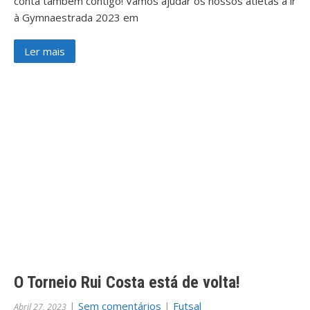
conta também contigo! Vamos ajudar os nossos atletas a ir
à Gymnaestrada 2023 em
Ler mais
O Torneio Rui Costa está de volta!
|
Sem comentários
|
Futsal
Abril 27, 2023