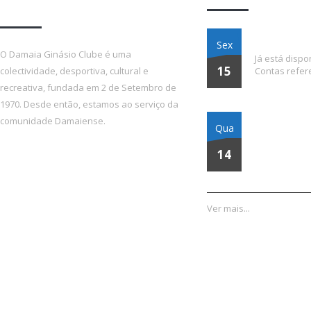
1970!
Relatório e C
Sex
O Damaia Ginásio Clube é uma
Já está dispo
15
colectividade, desportiva, cultural e
Contas refer
recreativa, fundada em 2 de Setembro de
1970. Desde então, estamos ao serviço da
Assembleia Ger
comunidade Damaiense.
Qua
de Março de 
14
Ver mais...